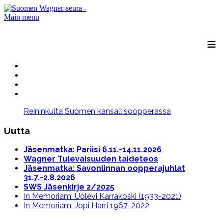
Main menu
≡
Reininkulta Suomen kansallisoopperassa
Uutta
Jäsenmatka: Pariisi 6.11.-14.11.2026
Wagner Tulevaisuuden taideteos
Jäsenmatka: Savonlinnan oopperajuhlat
31.7.-2.8.2026
SWS Jäsenkirje 2/2025
In Memoriam: Uolevi Karrakoski (1933-2021)
In Memoriam: Jopi Harri 1967-2022