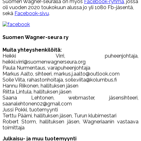
Suomen Wagner-seuralla on myös
Facebook-ryhmä
, jossa
oli vuoden 2020 toukokuun alussa jo yli 1080 Fb-jäsentä,
sekä
Facebook-sivu
.
Suomen Wagner-seura ry
Muita yhteyshenkilöitä:
Heikki Virri, puheenjohtaja,
heikki.virri@suomenwagnerseura.org
Paula Nurmentaus, varapuheenjohtaja
Markus Aalto, sihteeri, markus.j.aalto@outlook.com
Soile Viita, rahastonhoitaja, soile.viita@kolumbus.fi
Hannu Riikonen, hallituksen jäsen
Riitta Lintula, hallituksen jäsen
Saana Lehtonen, webmaster, jäsensihteeri,
saanalehtonen02@gmail.com
Jussi Pokki, tuotemyynti
Terttu Päärni, hallituksen jäsen, Turun klubimestari
Robert Storm, hallituksen jäsen, Wagneriaanin vastaava
toimittaja
Julkaisu- ja muu tuotemyynti