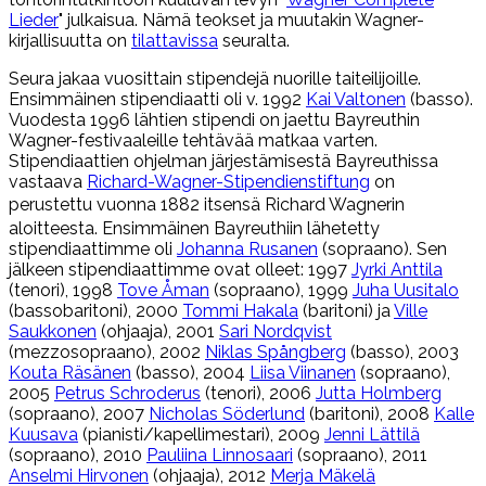
Lieder
" julkaisua. Nämä teokset ja muutakin Wagner-
kirjallisuutta on
tilattavissa
seuralta.
Seura jakaa vuosittain stipendejä nuorille taiteilijoille.
Ensimmäinen stipendiaatti oli v. 1992
Kai Valtonen
(basso).
Vuodesta 1996 lähtien stipendi on jaettu Bayreuthin
Wagner-festivaaleille tehtävää matkaa varten.
Stipendiaattien ohjelman järjestämisestä Bayreuthissa
vastaava
Richard-Wagner-Stipendienstiftung
on
perustettu vuonna 1882
itsensä
Richard Wagnerin
aloitteesta. Ensimmäinen Bayreuthiin lähetetty
stipendiaattimme oli
Johanna Rusanen
(sopraano). Sen
jälkeen stipendiaattimme ovat olleet: 1997
Jyrki Anttila
(tenori), 1998
Tove Åman
(sopraano), 1999
Juha Uusitalo
(bassobaritoni), 2000
Tommi Hakala
(baritoni) ja
Ville
Saukkonen
(ohjaaja), 2001
Sari Nordqvist
(mezzosopraano), 2002
Niklas Spångberg
(basso), 2003
Kouta Räsänen
(basso), 2004
Liisa Viinanen
(sopraano),
2005
Petrus Schroderus
(tenori), 2006
Jutta Holmberg
(sopraano), 2007
Nicholas Söderlund
(baritoni), 2008
Kalle
Kuusava
(pianisti/kapellimestari), 2009
Jenni Lättilä
(sopraano), 2010
Pauliina Linnosaari
(sopraano), 2011
Anselmi Hirvonen
(ohjaaja), 2012
Merja Mäkelä