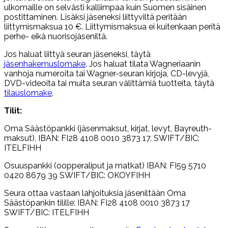
ulkomaille on selvästi kalliimpaa kuin Suomen sisäinen
postittaminen. Lisäksi jäseneksi liittyviltä peritään
liittymismaksua 10 €. Liittymismaksua ei kuitenkaan peritä
perhe- eikä nuorisojäseniltä.
Jos haluat liittyä seuran jäseneksi, täytä
jäsenhakemuslomake
. Jos haluat tilata Wagneriaanin
vanhoja numeroita tai Wagner-seuran kirjoja, CD-levyjä,
DVD-videoita tai muita seuran välittämiä tuotteita, täytä
tilauslomake
.
Tilit:
Oma Säästöpankki (jäsenmaksut, kirjat, levyt, Bayreuth-
maksut), IBAN: FI28 4108 0010 3873 17. SWIFT/BIC:
ITELFIHH
Osuuspankki (oopperaliput ja matkat) IBAN: FI59 5710
0420 8679 39 SWIFT/BIC: OKOYFIHH
Seura ottaa vastaan lahjoituksia jäseniltään Oma
Säästöpankin tilille: IBAN: FI28 4108 0010 3873 17
SWIFT/BIC: ITELFIHH