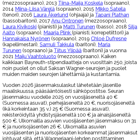
(mezzosopraano), 2013
Tiina-Maija Koskela
(sopraano),
2014
Miina-Liisa Värelä
(sopraano), 2015
Mikko Sateila
(tenori), 2016
Laura Åkerlund
(ohjaaja) ja
Tapani Plathan
(bassobaritoni), 2017
Anu Ontronen
(mezzosopraano),
Laura Kivikoski
(pianisti) ja
Matti Turunen
(basso), 2018
Silja
Aalto
(sopraano),
Maarja Plink
(pianisti, korrepetiittori) ja
Hannakaisa Nyrönen
(sopraano), 2019
Chloé Dufresne
(kapellimestari),
Samuli Takkula
(baritoni),
Maria
Turunen
(sopraano) ja
Tiitus Ylipää
(baritoni) ja vuonna
2021
Maiju Vaahtoluoto
(mezzosopraano). Kaiken
kaikkiaan Bayreuth-stipendiaatteja on vuosittain 250, joista
noin puolet on ollut Saksan Wagner-seurojen ja puolet
muiden maiden seurojen lähettämiä ja kustantamia.
Vuoden 2026 jäsenmaksulaskut lähetetään jäsenille
maaliskuussa, pääsääntöisesti sähköpostitse. Seuran
jäsenmaksu vuodelle 2025 on vuosijäseneltä 40 €
(Suomessa asuvat), perhejäseneltä 20 €, nuorisojäseneltä
(ikä korkeintaan 35 v.) 25 € (Suomessa asuvat),
rekisteröidyltä yhdistysjäseneltä 100 € ja ainaisjäseneltä
500 €. Ulkomailla asuvien vuosijäsenten jäsenmaksu on 31
€ ja nuorisojäsenten 26 €. Ulkomailla asuvien
vuosijäsenten ja nuorisojäsenten korkeammat jäsenmaksut
johtuvat siitä, että Wagneriaani-lehden postittaminen