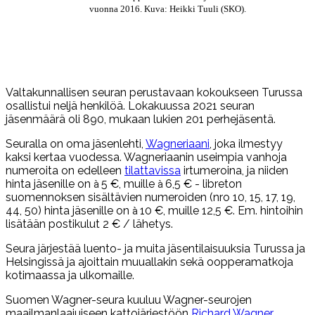
vuonna 2016. Kuva: Heikki Tuuli (SKO).
Valtakunnallisen seuran perustavaan kokoukseen Turussa
osallistui neljä henkilöä. Lokakuussa 2021 seuran
jäsenmäärä oli 890, mukaan lukien 201 perhejäsentä.
Seuralla on oma jäsenlehti,
Wagneriaani
, joka ilmestyy
kaksi kertaa vuodessa. Wagneriaanin useimpia vanhoja
numeroita on edelleen
tilattavissa
irtumeroina, ja niiden
hinta jäsenille on
5 €, muille
6,5 € - libreton
à 
à 
suomennoksen sisältävien numeroiden (nro 10, 15, 17, 19,
44, 50) hinta jäsenille on
10 €, muille 12,5 €. Em. hintoihin
à 
lisätään postikulut 2 € / lähetys.
Seura järjestää luento- ja muita jäsentilaisuuksia Turussa ja
Helsingissä ja ajoittain muuallakin sekä oopperamatkoja
kotimaassa ja ulkomaille.
Suomen Wagner-seura kuuluu Wagner-seurojen
maailmanlaajuiseen kattojärjestöön
Richard Wagner