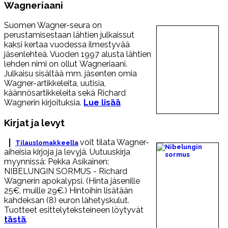
Wagneriaani
Suomen Wagner-seura on
perustamisestaan lähtien julkaissut
kaksi kertaa vuodessa ilmestyvää
jäsenlehteä. Vuoden 1997 alusta lähtien
lehden nimi on ollut Wagneriaani.
Julkaisu sisältää mm. jäsenten omia
Wagner-artikkeleita, uutisia,
käännösartikkeleita sekä Richard
Wagnerin kirjoituksia.
Lue lisää
Kirjat ja levyt
voit tilata Wagner-
Tilauslomakkeella
aiheisia kirjoja ja levyjä. Uutuuskirja
myynnissä: Pekka Asikainen:
NIBELUNGIN SORMUS - Richard
Wagnerin apokalypsi. (Hinta jäsenille
25€, muille 29€.) Hintoihin lisätään
kahdeksan (8) euron lähetyskulut.
Tuotteet esittelyteksteineen löytyvät
tästä
.