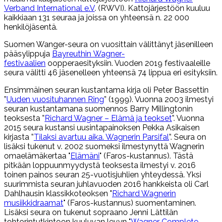
Verband International e.V
. (RWVI). Kattojärjestöön kuuluu
kaikkiaan 131 seuraa ja joissa on yhteensä n. 22 000
henkilöjäsentä.
Suomen Wanger-seura on vuosittain välittänyt jäsenilleen
pääsylippuja
Bayreuthin Wagner-
festivaalien
oopperaesityksiin. Vuoden 2019 festivaaleille
seura välitti 46 jäsenelleen yhteensä 74 lippua eri esityksiin.
Ensimmäinen seuran kustantama kirja oli Peter Bassettin
”
Uuden vuosituhannen Ring
” (1999). Vuonna 2003 ilmestyi
seuran kustantamana suomennos Barry Millingtonin
teoksesta ”
Richard Wagner – Elämä ja teokset
”. Vuonna
2015 seura kustansi uusintapainoksen Pekka Asikaisen
kirjasta ”
Tilaksi avartuu aika. Wagnerin Parsifal
”. Seura on
lisäksi tukenut v. 2002 suomeksi ilmestynyttä Wagnerin
omaelämäkertaa "
Elämäni
" (Faros-kustannus). Tästä
pitkään loppuunmyydystä teoksesta ilmestyi v. 2016
toinen painos seuran 25-vuotisjuhlien yhteydessä. Yksi
suurimmista seuran juhlavuoden 2016 hankkeista oli Carl
Dahlhausin klassikkoteoksen "
Richard Wagnerin
musiikkidraamat
" (Faros-kustannus) suomentaminen.
Lisäksi seura on tukenut sopraano Jenni Lättilän
tohtorintutkintoon kuuluvan levyn "
Wagner Complete